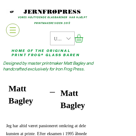
JERNFRØPRESS
VORES HØJTYDENDE GLASBARENER HAR HJÆLPT
PRINTMAKERE SIDEN 2013
USD ($)
HOME OF THE ORIGINAL
PRINT FROG® GLASS BAREN
Designed by master printmaker Matt Bagley and
handcrafted exclusively for Iron Frog Press.
Matt
Matt
Bagley
Bagley
Jeg har altid været passioneret omkring at dele
kunsten at printe. Efter eksamen i 1995 åbnede