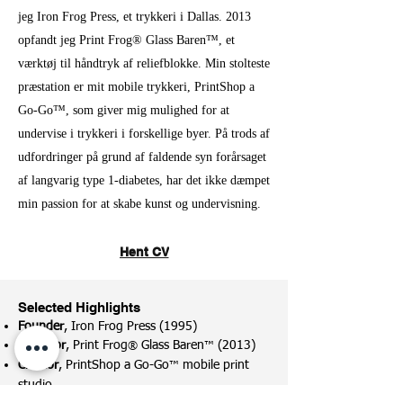
jeg Iron Frog Press, et trykkeri i Dallas. 2013
opfandt jeg Print Frog® Glass Baren™, et
værktøj til håndtryk af reliefblokke. Min stolteste
præstation er mit mobile trykkeri, PrintShop a
Go-Go™, som giver mig mulighed for at
undervise i trykkeri i forskellige byer. På trods af
udfordringer på grund af faldende syn forårsaget
af langvarig type 1-diabetes, har det ikke dæmpet
min passion for at skabe kunst og undervisning.
Hent CV
Selected Highlights
Founder
, Iron Frog Press (1995)
Inventor
, Print Frog
Glass Baren
(2013)
®
™
Creator
, PrintShop a Go-Go
mobile print
™
studio